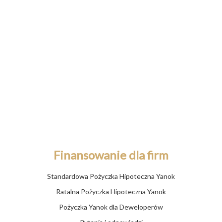
Fundusz Hipoteczny Yanok sp. z o.o.
ul. Ignacego Krasickiego 36A
30-503 Kraków
NIP: 6762492217
KRS: 0000572270
Regon: 362286875
Kapitał zakładowy: 4 000 000 zł
(w całości opłacony gotówką)
Finansowanie dla firm
Standardowa Pożyczka Hipoteczna Yanok
Ratalna Pożyczka Hipoteczna Yanok
Pożyczka Yanok dla Deweloperów