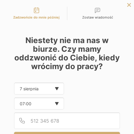
Możliwości kontaktu
Panel Inwestora
Zadzwońcie do mnie później
Zostaw wiadomość
Niestety nie ma nas w
biurze. Czy mamy
oddzwonić do Ciebie, kiedy
wrócimy do pracy?
Różna wartość
Date and time slection for sch
Wybierz datę
nieruchomości, czyli kilka
Wybierz godzinę
słów o tym że ta sama
Podaj
Numer
nieruchomość może mieć