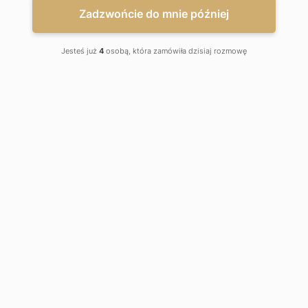
Zadzwońcie do mnie później
Jesteś już
4
osobą, która zamówiła dzisiaj rozmowę
Co to jest weksel in blanco i dlaczego
stosujemy go jako zabezpieczenie
Pożyczek Yanok?