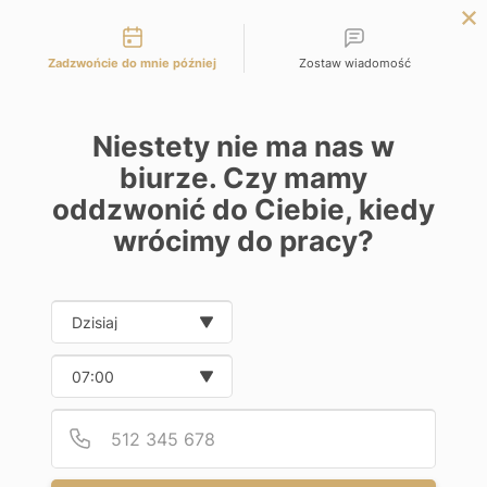
Możliwości kontaktu
Panel Inwestora
Zadzwońcie do mnie później
Zostaw wiadomość
Niestety nie ma nas w
biurze. Czy mamy
oddzwonić do Ciebie, kiedy
wrócimy do pracy?
Biznes i Prawo
Date and time slection for sch
Wybierz datę
Strefa wiedzy Funduszu Hipotecznego Yanok
Wybierz godzinę
Podaj
Numer