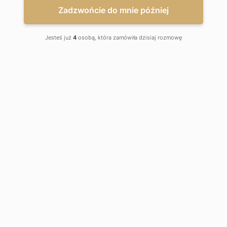
Zadzwońcie do mnie później
Jesteś już
4
osobą, która zamówiła dzisiaj rozmowę
Zapis dotyczący hipoteki, nie znika z Rejestru Ksiąg Wieczystych
automatycznie. Jego niewykreślenie może utrudnić sprzedaż
nieruchomości lub obciążenie jej kolejnym kredytem. Warto
więc wiedzieć kiedy możliwe jest wykreślenie hipoteki z Księgi
Wieczystej i jak to zrobić.
Kto może dokonać wykreślenia
hipoteki z Księgi Wieczystej?
Zasadniczo do dokonywania lub wykreślania wpisów w księdze
wieczystej, zobowiązany jest właściciel nieruchomości.
W przypadku gdy rozważa on wykreślenie hipoteki z Księgi
Wieczystej, dopełnienie obowiązku jest w jego najlepszym
interesie. Tylko kto faktycznie jest tą osobą zobowiązaną?