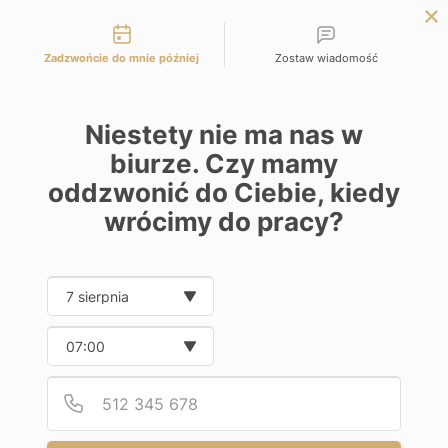
Możliwości kontaktu
Panel Inwestora
Zadzwońcie do mnie później
Zostaw wiadomość
Niestety nie ma nas w
biurze. Czy mamy
oddzwonić do Ciebie, kiedy
wrócimy do pracy?
Wykreślenie hipoteki
Date and time slection for sch
Wybierz datę
z Księgi Wieczystej – kiedy
Wybierz godzinę
jest możliwe?
Podaj
Numer