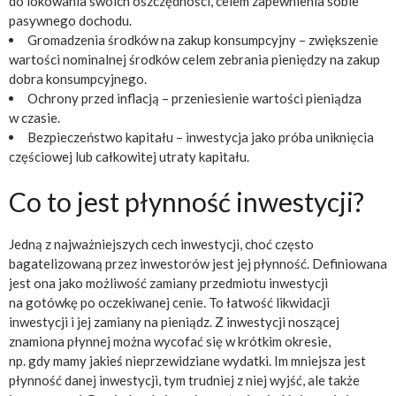
do lokowania swoich oszczędności, celem zapewnienia sobie
pasywnego dochodu.
Gromadzenia środków na zakup konsumpcyjny – zwiększenie
wartości nominalnej środków celem zebrania pieniędzy na zakup
dobra konsumpcyjnego.
Ochrony przed inflacją – przeniesienie wartości pieniądza
w czasie.
Bezpieczeństwo kapitału – inwestycja jako próba uniknięcia
częściowej lub całkowitej utraty kapitału.
Co to jest płynność inwestycji?
Jedną z najważniejszych cech inwestycji, choć często
bagatelizowaną przez inwestorów jest jej płynność. Definiowana
jest ona jako możliwość zamiany przedmiotu inwestycji
na gotówkę po oczekiwanej cenie. To łatwość likwidacji
inwestycji i jej zamiany na pieniądz. Z inwestycji noszącej
znamiona płynnej można wycofać się w krótkim okresie,
np. gdy mamy jakieś nieprzewidziane wydatki. Im mniejsza jest
płynność danej inwestycji, tym trudniej z niej wyjść, ale także