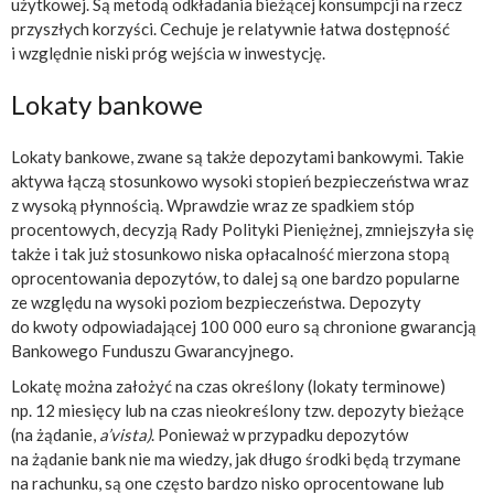
użytkowej. Są metodą odkładania bieżącej konsumpcji na rzecz
przyszłych korzyści. Cechuje je relatywnie łatwa dostępność
i względnie niski próg wejścia w inwestycję.
Lokaty bankowe
Lokaty bankowe, zwane są także depozytami bankowymi. Takie
aktywa łączą stosunkowo wysoki stopień bezpieczeństwa wraz
z wysoką płynnością. Wprawdzie wraz ze spadkiem stóp
procentowych, decyzją Rady Polityki Pieniężnej, zmniejszyła się
także i tak już stosunkowo niska opłacalność mierzona stopą
oprocentowania depozytów, to dalej są one bardzo popularne
ze względu na wysoki poziom bezpieczeństwa. Depozyty
do kwoty odpowiadającej 100 000 euro są chronione gwarancją
Bankowego Funduszu Gwarancyjnego.
Lokatę można założyć na czas określony (lokaty terminowe)
np. 12 miesięcy lub na czas nieokreślony tzw. depozyty bieżące
(na żądanie,
a’vista)
. Ponieważ w przypadku depozytów
na żądanie bank nie ma wiedzy, jak długo środki będą trzymane
na rachunku, są one często bardzo nisko oprocentowane lub