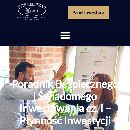
Panel Inwestora
Poradnik Bezpiecznego
i Świadomego
Inwestowania cz. I –
Płynność Inwestycji