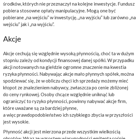
środków, których nie przeznaczył na kolejne inwestycje. Fundusz
pobiera stosowne opłaty manipulacyjne. Mogą one być
pobierane „na wejściu” w inwestycję, „na wyjściu” lub zarówno „na
wejściu” jak i „na wyjściu”.
Akcje
Akcje cechują się względnie wysoką płynnością, choć ta w dużym
stopniu zależy od kondycji finansowej danej spółki. W przypadku
akcji notowanych na giełdzie ogromne znaczenie ma kwestia
ryzyka płynności. Nabywając akcje mało płynnych spółek, można
spodziewać się, że w obliczu chęci ich sprzedaży możemy mieć
kłopot ze znalezieniem nabywcy, zwłaszcza po cenie zbliżonej
do ceny rynkowej. Osoby chcące względnie uniknąć lub
ograniczyć to ryzyko płynności, powinny nabywać akcje firm,
które uważane są za bardziej płynne,
a więc prawdopodobieństwo ich szybkiego zbycia w przyszłości
jest wysokie.
Płynność akcji jest mierzona przede wszystkim wielkością
obrotów. Wraz ze wzrostem wiarygodności emitenta rośnie