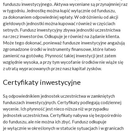
funduszu inwestycyjnego. Aktywa wyceniane są przynajmniej raz
w tygodniu. Jednostkę można kupić wyłącznie od funduszu,
za dokonaniem odpowiedniej wpłaty. W odróżnieniu od akcji
giełdowych jednostki można kupować również w częściach
setnych. Fundusz inwestycyjny zbywa jednostki uczestnictwa
na rzecz inwestorów. Odkupuje je również na żądanie klienta.
Może tego dokonać, ponieważ fundusze inwestycyjne angażują
zgromadzone środki w instrumenty finansowe, które łatwo
zamienić na gotówkę. Płynność takiej inwestycji jest zatem
względnie wysoka, a przy tym wycofanie środków nie wiąże się
z utratą wypracowanych przez nasz kapitał zysków.
Certyfikaty inwestycyjne
Są odpowiednikiem jednostek uczestnictwa w zamkniętych
funduszach inwestycyjnych. Certyfikaty podlegają codziennej
wycenie. Ich płynność jest nieco niższa niż w przypadku
jednostek uczestnictwa. Certyfikaty nabywa się bezpośrednio
do funduszu, ale nie można ich zbyć. Fundusz odkupuje
je wyłącznie w określonych w statucie sytuacjach i w granicach