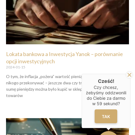
Lokata bankowa a Inwestycja Yanok – porównanie
opcji inwestycyjnych
2024-01-15
O tym, że inflacja „pożera” wartość pieniądza nie trzeba chyba
Cześć!
nikogo przekonywać – jeszcze dwa czy trzy lata temu za tę samą
Czy chcesz,
sumę pieniędzy można było kupić w sklepie znacznie więcej
żebyśmy oddzwonili
towarów
do Ciebie za darmo
w
59
sekund?
TAK