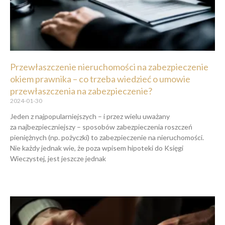
Przewłaszczenie nieruchomości na zabezpieczenie
okiem prawnika – co trzeba wiedzieć o umowie
przewłaszczenia na zabezpieczenie?
2024-01-30
Jeden z najpopularniejszych – i przez wielu uważany
za najbezpieczniejszy – sposobów zabezpieczenia roszczeń
pieniężnych (np. pożyczki) to zabezpieczenie na nieruchomości.
Nie każdy jednak wie, że poza wpisem hipoteki do Księgi
Wieczystej, jest jeszcze jednak