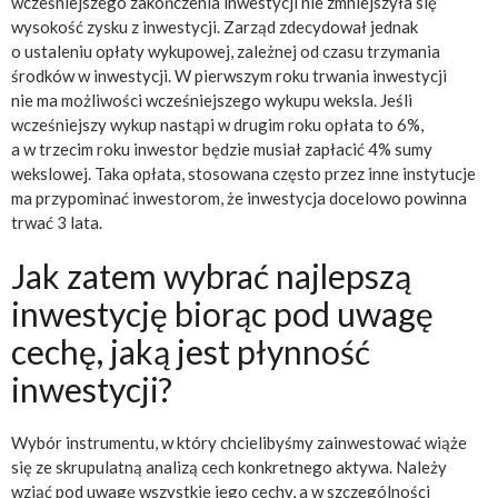
wcześniejszego zakończenia inwestycji nie zmniejszyła się
wysokość zysku z inwestycji. Zarząd zdecydował jednak
o ustaleniu opłaty wykupowej, zależnej od czasu trzymania
środków w inwestycji. W pierwszym roku trwania inwestycji
nie ma możliwości wcześniejszego wykupu weksla. Jeśli
wcześniejszy wykup nastąpi w drugim roku opłata to 6%,
a w trzecim roku inwestor będzie musiał zapłacić 4% sumy
wekslowej. Taka opłata, stosowana często przez inne instytucje
ma przypominać inwestorom, że inwestycja docelowo powinna
trwać 3 lata.
Jak zatem wybrać najlepszą
inwestycję biorąc pod uwagę
cechę, jaką jest płynność
inwestycji?
Wybór instrumentu, w który chcielibyśmy zainwestować wiąże
się ze skrupulatną analizą cech konkretnego aktywa. Należy
wziąć pod uwagę wszystkie jego cechy, a w szczególności