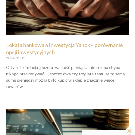
Lokata bankowa a Inwestycja Yanok – porównanie
opcji inwestycyjnych
2024-01-15
O tym, że inflacja „pożera” wartość pieniądza nie trzeba chyba
nikogo przekonywać – jeszcze dwa czy trzy lata temu za tę samą
sumę pieniędzy można było kupić w sklepie znacznie więcej
towarów