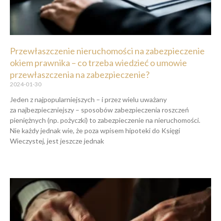
Przewłaszczenie nieruchomości na zabezpieczenie
okiem prawnika – co trzeba wiedzieć o umowie
przewłaszczenia na zabezpieczenie?
2024-01-30
Jeden z najpopularniejszych – i przez wielu uważany
za najbezpieczniejszy – sposobów zabezpieczenia roszczeń
pieniężnych (np. pożyczki) to zabezpieczenie na nieruchomości.
Nie każdy jednak wie, że poza wpisem hipoteki do Księgi
Wieczystej, jest jeszcze jednak