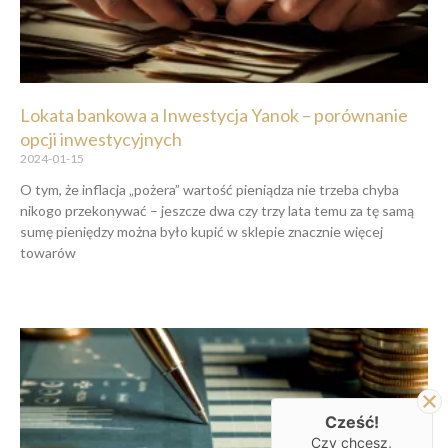
Lokata bankowa a Inwestycja Yanok – porównanie
opcji inwestycyjnych
2024-01-15
O tym, że inflacja „pożera” wartość pieniądza nie trzeba chyba
nikogo przekonywać – jeszcze dwa czy trzy lata temu za tę samą
sumę pieniędzy można było kupić w sklepie znacznie więcej
towarów
Cześć!
Czy chcesz,