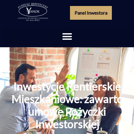
Panel Inwestora
Inwestycje Rentierskie
Mieszkaniowe: zawarto
umowę Pożyczki
Inwestorskiej