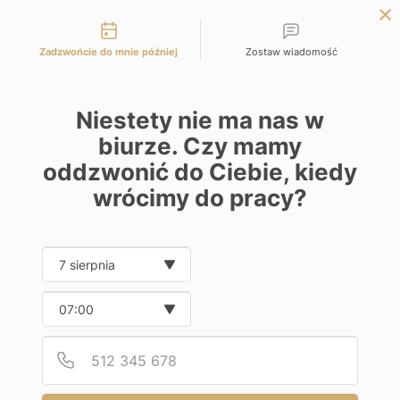
Możliwości kontaktu
Panel Inwestora
Zadzwońcie do mnie później
Zostaw wiadomość
Niestety nie ma nas w
biurze. Czy mamy
oddzwonić do Ciebie, kiedy
wrócimy do pracy?
Date and time slection for sch
Wybierz datę
Wybierz godzinę
Wniosek Wstępny o Pożyczkę
Podaj
Numer
Hipoteczną Standardową