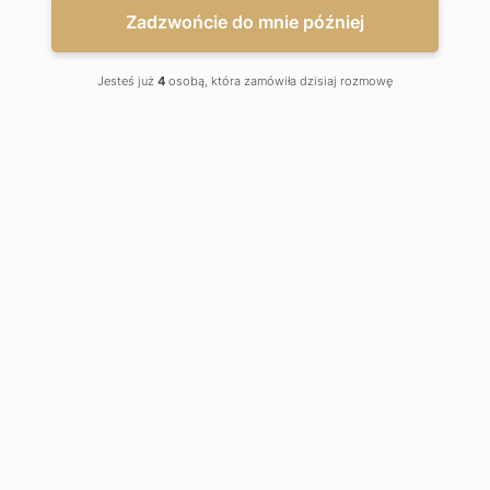
Zadzwońcie do mnie później
Jesteś już
4
osobą, która zamówiła dzisiaj rozmowę
Wnioskowana kwota, cel pożyczki i spłata
Dane finansowe firmy składającej wniosek
Dane nieruchomości pod zabezpieczenie Pożyczki
Standard
Dane firmy wnioskującej o Pożyczkę Standardową
Dane osoby składającej wniosek
Kwota pożyczki
Wybrana kwota:
200000
zł