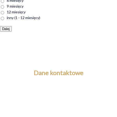
6 miesięcy
9 miesięcy
12 miesięcy
inny (1 - 12 miesięcy)
Dalej
Alternative:
Dane kontaktowe
Fundusz Hipoteczny Yanok sp. z o.o.
ul. Ignacego Krasickiego 36A
30-503 Kraków
NIP: 6762492217