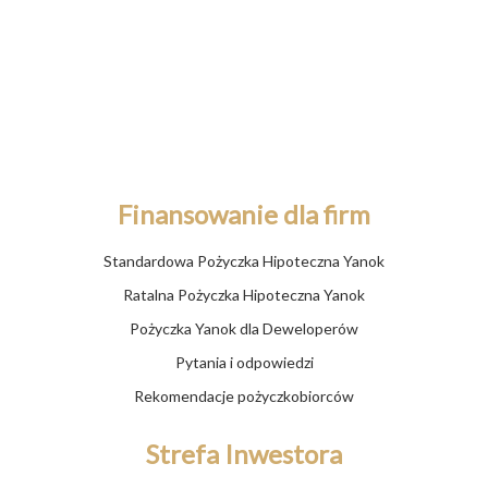
KRS: 0000572270
Regon: 362286875
Kapitał zakładowy: 4 000 000 zł
(w całości opłacony gotówką)
Finansowanie dla firm
Standardowa Pożyczka Hipoteczna Yanok
Ratalna Pożyczka Hipoteczna Yanok
Pożyczka Yanok dla Deweloperów
Pytania i odpowiedzi
Rekomendacje pożyczkobiorców
Strefa Inwestora