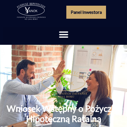
Panel Inwestora
Wniosek Wstępny o Pożyczkę
Hipoteczną Ratalną